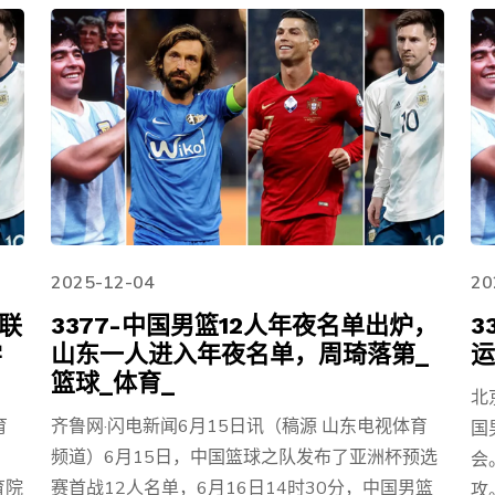
2025-12-04
20
球联
3377-中国男篮12人年夜名单出炉，
3
学
山东一人进入年夜名单，周琦落第_
运
篮球_体育_
北
育
齐鲁网·闪电新闻6月15日讯（稿源 山东电视体育
国
频道）6月15日，中国篮球之队发布了亚洲杯预选
会
育院
赛首战12人名单，6月16日14时30分，中国男篮
攻