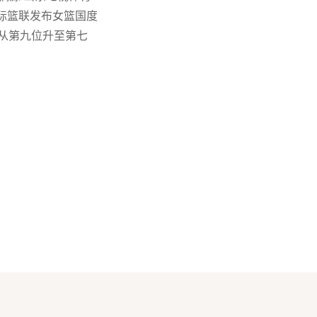
国际篮联发布女篮国度
从第九位升至第七