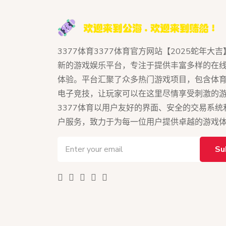
3377体育3377体育官方网站【2025蛇年大
新的游戏娱乐平台，专注于提供丰富多样的在
体验。平台汇聚了众多热门游戏项目，包含体
电子竞技，让玩家可以在这里尽情享受刺激的
3377体育以用户友好的界面、安全的交易系统
户服务，致力于为每一位用户提供卓越的游戏
Su