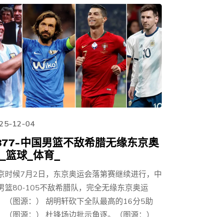
25-12-04
377-中国男篮不敌希腊无缘东京奥
_篮球_体育_
京时候7月2日，东京奥运会落第赛继续进行，中
男篮80-105不敌希腊队，完全无缘东京奥运
。（图源：） 胡明轩砍下全队最高的16分5助
。（图源：） 杜锋场边批示角逐。（图源：）