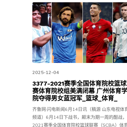
2025-12-04
3377-2021赛季全国体育院校篮
赛体育院校组美满闭幕 广州体育
院夺得男女蓝冠军_篮球_体育_
齐鲁网·闪电新闻6月14日讯（稿源 山东电视体
频道）6月14日下战书，颠末为期一周的酣战，
2021赛季全国体育院校篮球联赛（SCBA）体