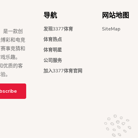
导航
网站地图
发现3377体育
SiteMap
吉】是一款创
体育热点
线博彩和电竞
育赛事竞猜和
体育明星
游戏乐趣。
公司服务
和优质的客
加入3377体育官网
体验。
bscribe