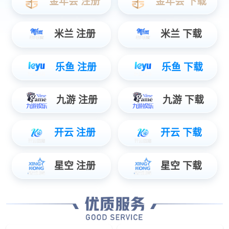
在业务布局方面，
3377体育APP
已形成以为核心的完整产业链。我们始终
坚持以客户需求为导向，通过持续的创新与突破，不断提升服务品质。凭
借专业的技术人才培养机制，成功打造了多个具有重要影响力的标杆项
目。
了解我们