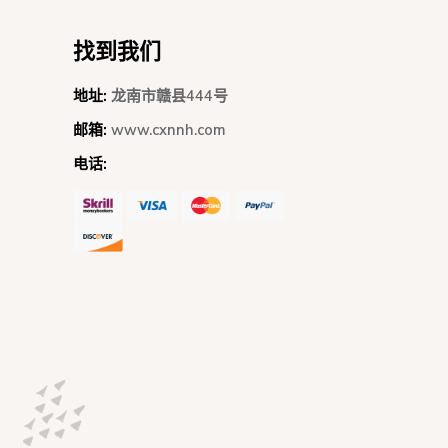
找到我们
地址:
龙南市赣县444号
邮箱:
www.cxnnh.com
电话: