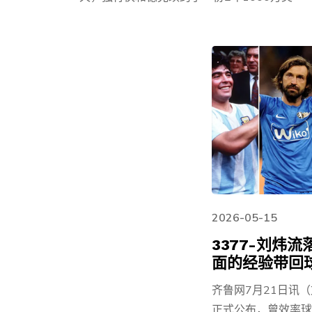
2026-05-15
3377-刘炜
面的经验带回球
齐鲁网7月21日讯
正式公布，曾效率球