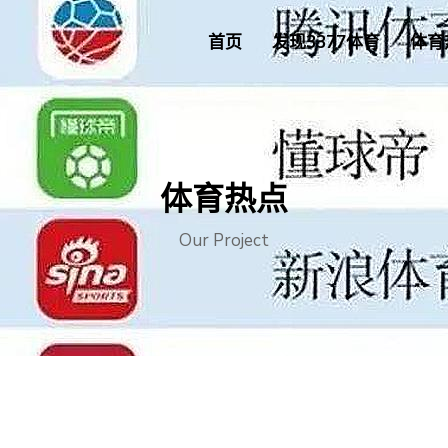
首页
发现3377体育
体育
体育热点
Our Project