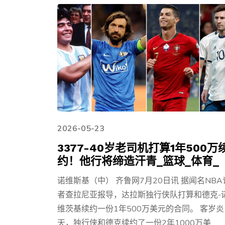
2026-05-23
3377-40岁老司机打算1年500万
约！他行将缔造汗青_篮球_体育_
诺维斯基（中） 齐鲁网7月20日讯 据闻名NBA
者查拉尼亚报导，达拉斯独行侠队打算和德克-
维茨基续约一份1年500万美元的合同。 客岁炎
天，独行侠和德克续约了一份2年1000万美