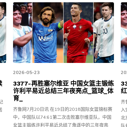
2026-05-23
20
续
3377-再胜塞尔维亚 中国女篮主锻练
3
许利平易近总结三年夜亮点_篮球_体
红
育_
记
齐
齐鲁网7月20日讯 在19日的2018国际女篮锦标赛
诺
入
中，中国队以74:61第二次击败塞尔维亚队，中国
北
女篮主锻练许利平易近总结了角逐中的三年夜亮
队